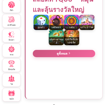
สล็อตยังคงครองใจผู้เล่นทุกระดับอยู่เสมอ เพราะความ
ง่ายและการเล่นที่ไม่ซับซ้อนในปี 2024 นี้ สล็อตได้ถูกพั
ฒนาไปอีกขั้น ทั้งในเรื่องของกราฟิกที่สวยงามและธีม
ที่น่าดึงดูด ทำให้การเล่นสนุกมากขึ้น และยิ่งไปกว่านั้น
โอกาสในการคว้าแจ็คพอตก็ยังมีอยู่เสมอ
2. บาคาร่า (Baccarat)
เกมไพ่ที่ใคร ๆ ก็เล่นได้
บาคาร่าเป็นอีกหนึ่งเกมไพ่ที่ได้รับความนิยมไม่แพ้กัน เ
พราะเล่นง่ายและไม่ต้องใช้เวลามาก เกมนี้เหมาะสำห
รับคนที่ชอบความเร็วและไม่อยากรอนาน แถมยังมีรูป
แบบการเดิมพันให้เลือกหลายแบบ ทำให้ผู้เล่นสามารถ
ปรับเปลี่ยนกลยุทธ์ได้ตามใจ
3. แบล็คแจ็ค (Blackjack)
ต้องใช้ทั้งโชคและฝีมือ
แบล็คแจ็คเป็นเกมที่ผสมผสานระหว่างโชคและการวา