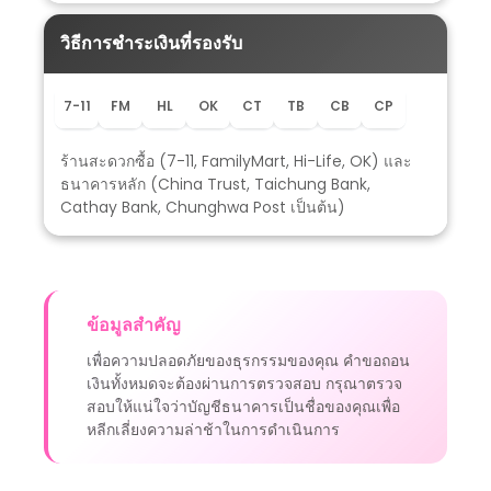
ถ้าชอบความบันเทิง
8. บิงโก (Bingo)
เล่นง่าย ได้ลุ้น
บิงโกเป็นเกมที่ง่ายและเล่นสนุก ไม่ต้องใช้ทักษะมากม
าย ผู้เล่นสามารถลุ้นไปกับการจับคู่หมายเลขและเพลิดเ
พลินไปกับบรรยากาศที่เป็นกันเอง ไม่แปลกใจที่บิงโกยั
งคงเป็นที่นิยมในหมู่ผู้เล่นทุกวัย
สรุป
ปี 2024 นี้เกมคาสิโนออนไลน์มีให้เลือกเล่นหลากหลา
ยและน่าตื่นเต้นมากยิ่งขึ้น ไม่ว่าคุณจะชอบเกมที่ต้องใ
ช้กลยุทธ์หรือเกมที่เน้นโชคชะตา ก็มีเกมที่เหมาะกับคุ
ณแน่นอน คาสิโนออนไลน์พัฒนาอย่างต่อเนื่องเพื่อตอ
บสนองความต้องการของผู้เล่น และเกมเหล่านี้ก็เป็นเห
ตุผลว่าทำไมคาสิโนออนไลน์ยังคงเป็นที่นิยมและน่าสน
ใจในปีนี้