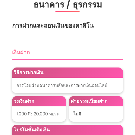
โทรศัพท์ที่คุณกรอกไว้ เพียงยืนยันข้อมูลของคุณ ก็สา
มารถเริ่มใช้งานได้ทันที!
เมื่อการสมัครเสร็จสิ้น การผจญภัยในโลกของเกมมือถื
อในปี 2025 ก็เริ่มต้นขึ้นทันที!
สำรวจเกมมือถือที่ดีที่สุดในปี 2025 บน TQ88 Slot
การเล่นเกมคาสิโนบน tq888 สล็อต ในปี 2025 เต็มไป
ด้วยตัวเลือกหลากหลาย แต่ละเกมออกแบบมาเพื่อตอบ
สนองความต้องการของผู้เล่นทุกคน ไม่ว่าคุณจะชอบเ
กมที่ใช้ทักษะหรือเกมที่ขึ้นอยู่กับโชค ต่อไปนี้คือบางเก
มมือถือที่ดีที่สุดในปี 2025 บน tq888 สล็อต:
โป๊กเกอร์มือถือบน TQ88 Slot
สำหรับผู้ที่ชื่นชอบการคิดเชิงกลยุทธ์และการวิเคราะห์
tq888 สล็อต เสนอรูปแบบโป๊กเกอร์ที่หลากหลาย ทั้งแ
บบสแตนด์อโลนและแบบทัวร์นาเมนต์ ซึ่งคุณสามารถ
แข่งขันกับผู้เล่นจากทั่วโลกได้
เครื่องสล็อตธีมพิเศษบน TQ88 Slot
ในปี 2025 TQ88 Slot เสนอสล็อตที่มีธีมหลากหลาย ตั้
งแต่แฟนตาซีไปจนถึงอวกาศ ทุกเกมสล็อตมาพร้อมกร