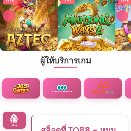
首頁
เกมมือถือน่าเล่น2025
เคล็ดลับการสมัครสมาชิกบน TQ88 Slot ส
ำหรับเกมมือถือที่ดีที่สุดในปี 2025
เคล็ดลับการสมัครสมาชิกบ
น TQ88 Slot สำหรับเกมมื
อถือที่ดีที่สุดในปี 2025
ปี 2025 เป็นปีที่เกมคาสิโนมือถือได้ก้าวสู่ระดับความตื่
นเต้นสูงสุด โดยเฉพาะบนแพลตฟอร์ม tq888 สล็อต ซึ่ง
มีเกมมือถือหลากหลายสำหรับปี 2025 ด้วยกราฟิกที่สว
ยงาม, การเล่นที่ลื่นไหล และโบนัสที่ไม่ควรพลาด มันเ
ป็นปลายทางที่สมบูรณ์แบบสำหรับผู้เล่นที่มองหาความ
สนุกและโอกาสในการชนะรางวัลใหญ่ การสมัครสมา
ชิกกับ tq888 สล็อต เป็นก้าวแรกในการผจญภัยในโลก
ของเกมคาสิโนที่ดีที่สุดในปีนี้!