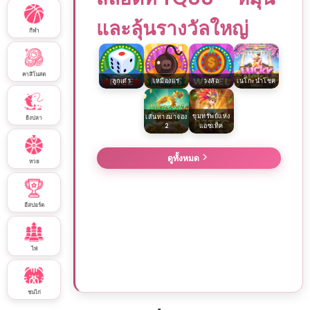
วิธีการสมัครสมาชิกบน TQ88 Slot เพื่อเริ่มต้นกับเกม
มือถือที่ดีที่สุดในปี 2025
การสมัครสมาชิกบนแพลตฟอร์ม tq888 สล็อต นั้นง่าย
มาก เพียงแค่ทำตามขั้นตอนเหล่านี้เพื่อเข้าสู่โลกของเ
กมคาสิโนที่น่าตื่นเต้นได้ทันที
เยี่ยมชมเว็บไซต์ TQ88 Slot
เริ่มต้นโดยการเยี่ยมชมเว็บไซต์ TQ88 Slot ผ่านมือถือ
หรือคอมพิวเตอร์ของคุณ
คลิกที่ปุ่มสมัครสมาชิกบน TQ88 Slot
บนหน้าแรกของเว็บไซต์ คุณจะพบกับปุ่มสมัครสมาชิก
ที่มองเห็นได้ชัดเจน คลิกเพื่อเริ่มกระบวนการลงทะเบีย
น
กรอกข้อมูลส่วนตัวบน TQ88 Slot
ระบบจะขอข้อมูลบางอย่าง เช่น ชื่อผู้ใช้ รหัสผ่าน อีเมล
และหมายเลขโทรศัพท์ที่สามารถติดต่อได้ ข้อมูลเหล่า
นี้จะช่วยให้คุณสามารถล็อกอินและรับข่าวสารหรือโป
รโมชั่นได้อย่างสะดวก
ยืนยันบัญชีของคุณบน TQ88 Slot
tq888 สล็อต จะส่งรหัสยืนยันไปยังอีเมลหรือหมายเลข