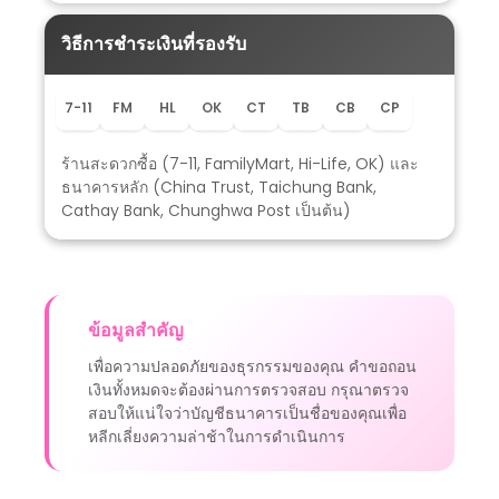
โปรโมชั่นและโบนัสจาก TQ88 Slot
tq888 สล็อต ขึ้นชื่อในเรื่องของโปรโมชั่นที่คุ้มค่าและ
หลากหลาย โดยเฉพาะสำหรับเกมมือถือในปี 2025 แพ
ลตฟอร์มนี้มีโบนัสต้อนรับสำหรับสมาชิกใหม่ ซึ่งจะช่ว
ยเพิ่มเงินฝากเริ่มต้นของคุณ นอกจากนี้ยังมีโบนัสเติมเงิ
นรายวัน, โปรโมชั่นคืนยอดเสีย และกิจกรรมพิเศษที่เพิ่
มความสนุกและโอกาสในการชนะรางวัล โปรโมชันที่
หลากหลายนี้จะช่วยเสริมประสบการณ์ของคุณในขณ
ะที่คุณเล่น tq888 สล็อต ไม่ว่าคุณจะเป็นผู้เล่นใหม่หรือ
มีประสบการณ์มากมาย โปรโมชั่นเหล่านี้จะช่วยให้คุ
ณสนุกและเล่นได้ยาวนานขึ้น
ความปลอดภัยและการบริการลูกค้าอันยอดเยี่ยมบน T
Q88 Slot
การเล่นเกมคาสิโนมือถือกับ tq888 สล็อต มาพร้อมระ
บบความปลอดภัยที่ทันสมัย เว็บไซต์ใช้การเข้ารหัสเพื่อ
ปกป้องข้อมูลของคุณจากการเข้าถึงที่ไม่ได้รับอนุญาต
ทำให้คุณมั่นใจได้ว่าข้อมูลส่วนตัวของคุณจะได้รับการ
ปกป้อง นอกจากนี้ ทีมงานบริการลูกค้าของ TQ88 Slot
ยังพร้อมให้บริการตลอด 24 ชั่วโมง หากคุณมีคำถามห