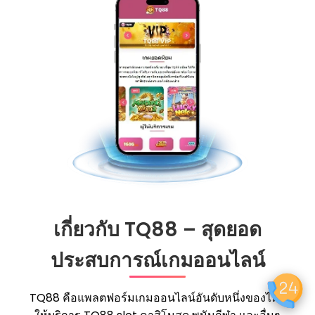
ตามเรามา
ตามเรามา
โทรสายด่วนบริการ
เข้าร่วมเป็น
เพื่อนในไลน์
ทิ้งข้อมูลกา
รติดต่อของคุณไ
ว้
แผนผังเว็บไ
ซต์