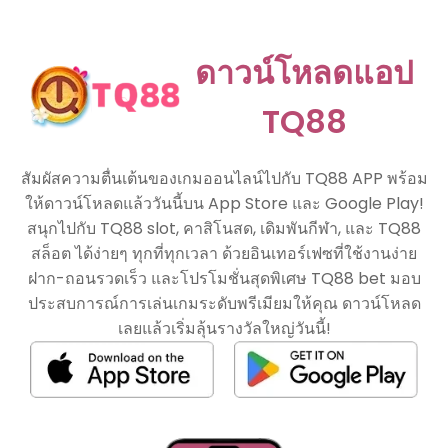
ลิงค์
คาสิโนสด
สล็อต
กีฬา
ยิงปลา
หวย
บล็อก
โปรโมชั่น