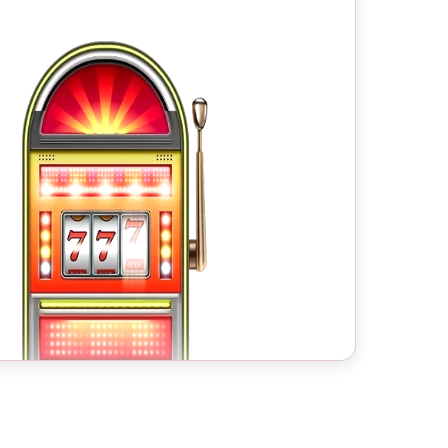
ชั้นนำของไทย