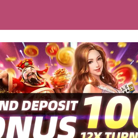
คาสิโนสด
สล็อต
กีฬา
ยิง