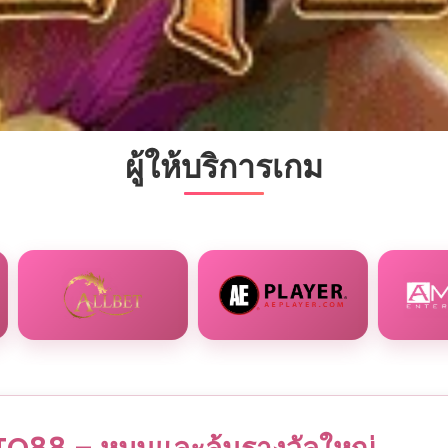
เดิมพันสล็อต อันดับ 1 ของนักพนันทั่วโลก
อนไลน์ดีที่สุด เว็บตรง ใหญ่ที่สุด ไม่จำกัดทุนเดิมพัน
กมสล็อตออนไลน์ทุกค่าย สมัครสมาชิกออโต้ ดำเนินการด้วยตัวเอง
8 ขั้นต่ำเดิมพัน 10 บาท
าร่า สล็อต แทงบอล ครบจบในเว็บเดียว ทำเงินสุดง่าย
งเป็นมากกว่า เกมสล็อตออนไลน์