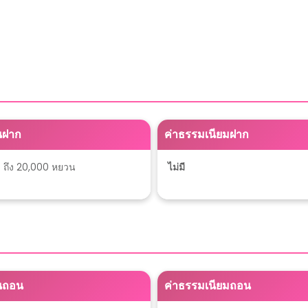
ี่น่าสนใจที่ tq888 เครดิตฟรี
รับผู้เล่นที่ชอบความท้าทายที่ TQ88th
สล็อตไทยที่ TQ88 Support
สนุกๆ ได้ทุกเวลาที่ tq88bet ประเทศไทย
้รับความนิยมมากที่สุดของประเทศไทยในปี 2025 บน tq888